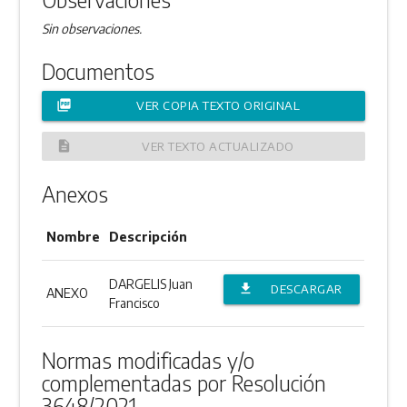
Sin observaciones.
Documentos
picture_as_pdf
VER COPIA TEXTO ORIGINAL
description
VER TEXTO ACTUALIZADO
Anexos
Nombre
Descripción
DARGELIS Juan
file_download
DESCARGAR
ANEXO
Francisco
ANEXO
Normas modificadas y/o
complementadas por Resolución
3648/2021