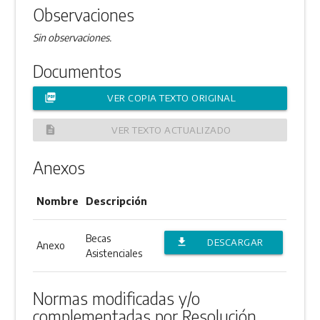
Observaciones
Sin observaciones.
Documentos
picture_as_pdf
VER COPIA TEXTO ORIGINAL
description
VER TEXTO ACTUALIZADO
Anexos
Nombre
Descripción
Becas
file_download
DESCARGAR
Anexo
Asistenciales
ANEXO
Normas modificadas y/o
complementadas por Resolución