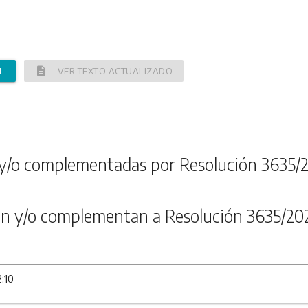
description
L
VER TEXTO ACTUALIZADO
y/o complementadas por Resolución 3635/
n y/o complementan a Resolución 3635/20
2:10