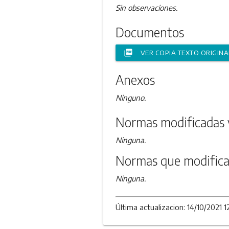
Sin observaciones.
Documentos
picture_as_pdf
VER COPIA TEXTO ORIGINA
Anexos
Ninguno.
Normas modificadas 
Ninguna.
Normas que modifica
Ninguna.
Última actualizacion: 14/10/2021 1