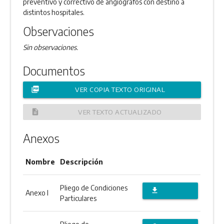
preventivo y correctivo de angiógrafos con destino a
distintos hospitales.
Observaciones
Sin observaciones.
Documentos
picture_as_pdf
VER COPIA TEXTO ORIGINAL
description
VER TEXTO ACTUALIZADO
Anexos
Nombre
Descripción
Pliego de Condiciones
file_download
Anexo I
Particulares
DESCARGAR
ANEXO