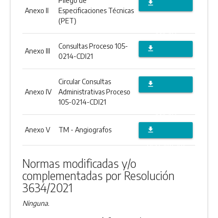
Pliego de
file_download
Anexo II
Especificaciones Técnicas
DESCARGAR
(PET)
ANEXO
Consultas Proceso 105-
file_download
Anexo III
0214-CDI21
DESCARGAR
ANEXO
Circular Consultas
file_download
Anexo IV
Administrativas Proceso
DESCARGAR
105-0214-CDI21
ANEXO
Anexo V
TM - Angiografos
file_download
DESCARGAR
Normas modificadas y/o
ANEXO
complementadas por Resolución
3634/2021
Ninguna.