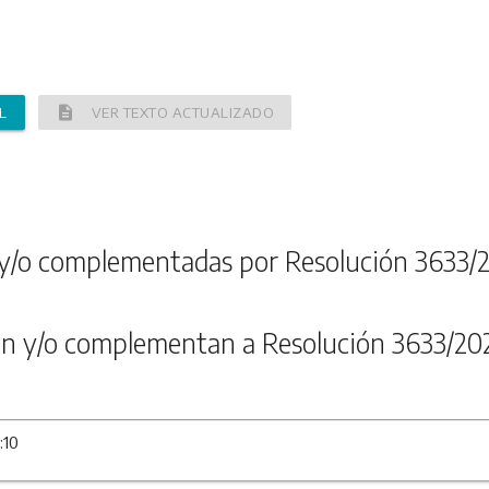
description
L
VER TEXTO ACTUALIZADO
y/o complementadas por Resolución 3633/
n y/o complementan a Resolución 3633/20
:10