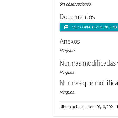
Sin observaciones.
Documentos
picture_as_pdf
VER COPIA TEXTO ORIGINA
Anexos
Ninguno.
Normas modificadas 
Ninguna.
Normas que modifica
Ninguna.
Última actualizacion: 01/10/2021 11