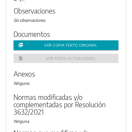
Observaciones
Sin observaciones.
Documentos
picture_as_pdf
VER COPIA TEXTO ORIGINAL
description
VER TEXTO ACTUALIZADO
Anexos
Ninguno.
Normas modificadas y/o
complementadas por Resolución
3632/2021
Ninguna.