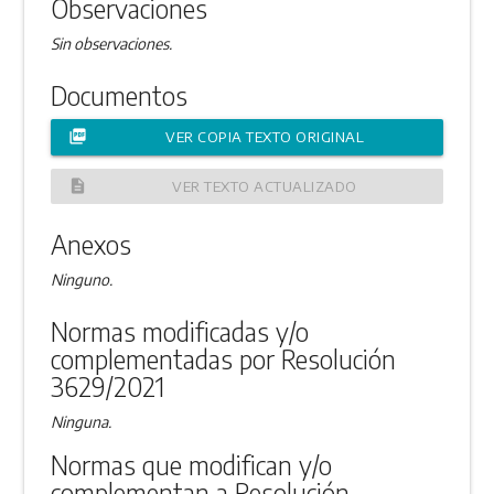
Observaciones
Sin observaciones.
Documentos
picture_as_pdf
VER COPIA TEXTO ORIGINAL
description
VER TEXTO ACTUALIZADO
Anexos
Ninguno.
Normas modificadas y/o
complementadas por Resolución
3629/2021
Ninguna.
Normas que modifican y/o
complementan a Resolución