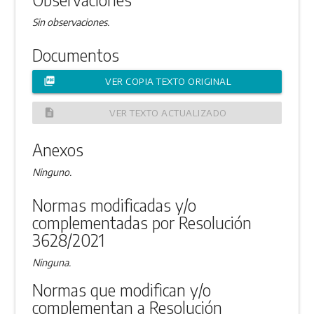
Sin observaciones.
Documentos
picture_as_pdf
VER COPIA TEXTO ORIGINAL
description
VER TEXTO ACTUALIZADO
Anexos
Ninguno.
Normas modificadas y/o
complementadas por Resolución
3628/2021
Ninguna.
Normas que modifican y/o
complementan a Resolución