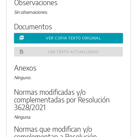
Observaciones
Sin observaciones.
Documentos
picture_as_pdf
VER COPIA TEXTO ORIGINAL
description
VER TEXTO ACTUALIZADO
Anexos
Ninguno.
Normas modificadas y/o
complementadas por Resolución
3628/2021
Ninguna.
Normas que modifican y/o
complementan a Resolución