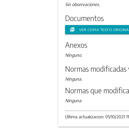
Sin observaciones.
Documentos
picture_as_pdf
VER COPIA TEXTO ORIGINA
Anexos
Ninguno.
Normas modificadas 
Ninguna.
Normas que modifica
Ninguna.
Última actualizacion: 01/10/2021 11