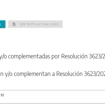
description
L
VER TEXTO ACTUALIZADO
y/o complementadas por Resolución 3623/
n y/o complementan a Resolución 3623/20
:10