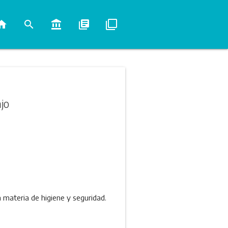
ome
search
account_balance
library_books
filter_none
jo
materia de higiene y seguridad.