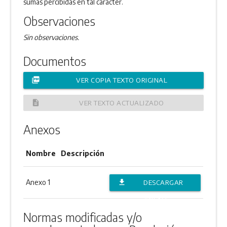
sumas percibidas en tal carácter.
Observaciones
Sin observaciones.
Documentos
picture_as_pdf
VER COPIA TEXTO ORIGINAL
description
VER TEXTO ACTUALIZADO
Anexos
Nombre
Descripción
Anexo 1
file_download
DESCARGAR
ANEXO
Normas modificadas y/o