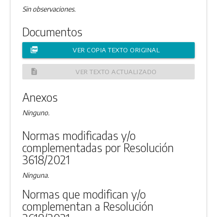
Sin observaciones.
Documentos
picture_as_pdf
VER COPIA TEXTO ORIGINAL
description
VER TEXTO ACTUALIZADO
Anexos
Ninguno.
Normas modificadas y/o
complementadas por Resolución
3618/2021
Ninguna.
Normas que modifican y/o
complementan a Resolución