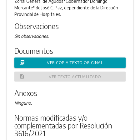
Zonal General de Agudos "Gobernador Domingo
Mercante" de José C. Paz, dependiente de la Dirección
Provincial de Hospitales.
Observaciones
Sin observaciones.
Documentos
picture_as_pdf
VER COPIA TEXTO ORIGINAL
description
VER TEXTO ACTUALIZADO
Anexos
Ninguno.
Normas modificadas y/o
complementadas por Resolución
3616/2021