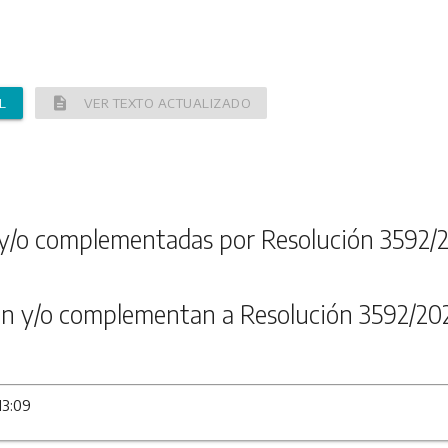
description
L
VER TEXTO ACTUALIZADO
y/o complementadas por Resolución 3592/
n y/o complementan a Resolución 3592/20
13:09