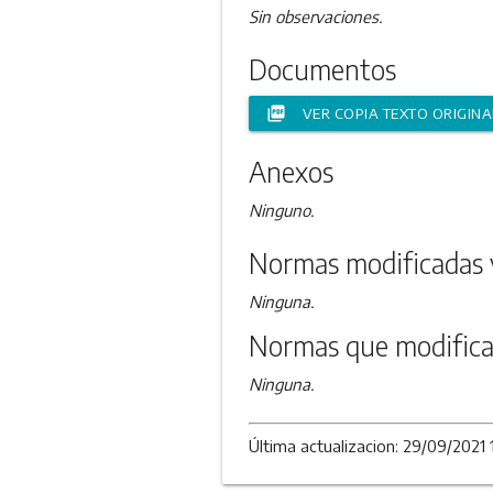
Sin observaciones.
Documentos
picture_as_pdf
VER COPIA TEXTO ORIGINA
Anexos
Ninguno.
Normas modificadas 
Ninguna.
Normas que modifica
Ninguna.
Última actualizacion: 29/09/2021 