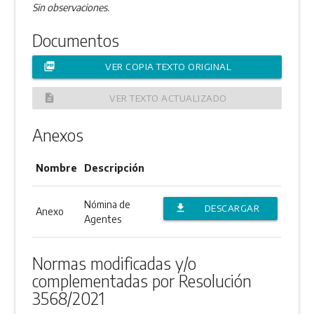
Sin observaciones.
Documentos
picture_as_pdf
VER COPIA TEXTO ORIGINAL
description
VER TEXTO ACTUALIZADO
Anexos
Nombre
Descripción
Nómina de
file_download
DESCARGAR
Anexo
Agentes
ANEXO
Normas modificadas y/o
complementadas por Resolución
3568/2021