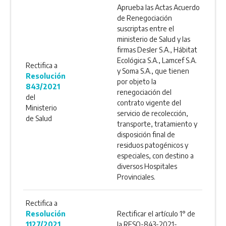
Aprueba las Actas Acuerdo
de Renegociación
suscriptas entre el
ministerio de Salud y las
firmas Desler S.A., Hábitat
Ecológica S.A., Lamcef S.A.
Rectifica a
y Soma S.A., que tienen
Resolución
por objeto la
843/2021
renegociación del
del
contrato vigente del
Ministerio
servicio de recolección,
de Salud
transporte, tratamiento y
disposición final de
residuos patogénicos y
especiales, con destino a
diversos Hospitales
Provinciales.
Rectifica a
Resolución
Rectificar el artículo 1° de
1127/2021
la RESO-843-2021-