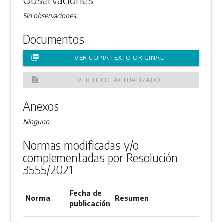
Sin observaciones.
Documentos
picture_as_pdf
VER COPIA TEXTO ORIGINAL
description
VER TEXTO ACTUALIZADO
Anexos
Ninguno.
Normas modificadas y/o
complementadas por Resolución
3555/2021
Fecha de
Norma
Resumen
publicación