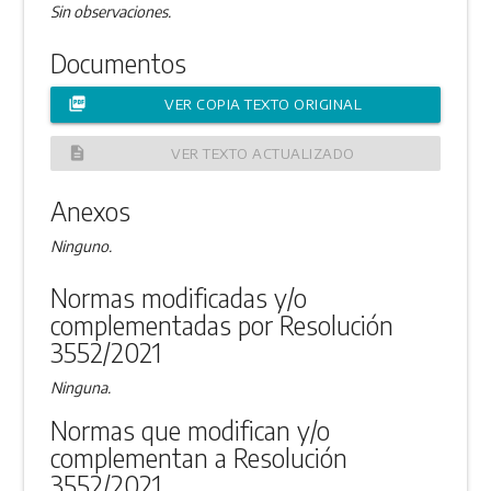
Sin observaciones.
Documentos
picture_as_pdf
VER COPIA TEXTO ORIGINAL
description
VER TEXTO ACTUALIZADO
Anexos
Ninguno.
Normas modificadas y/o
complementadas por Resolución
3552/2021
Ninguna.
Normas que modifican y/o
complementan a Resolución
3552/2021