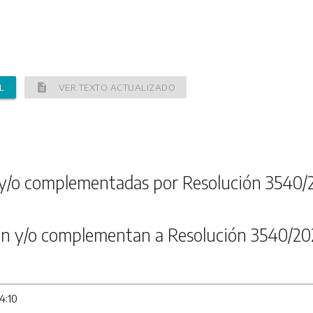
description
L
VER TEXTO ACTUALIZADO
y/o complementadas por Resolución 3540/
n y/o complementan a Resolución 3540/20
4:10