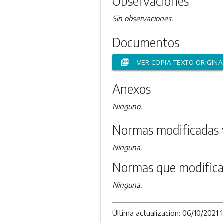
Observaciones
Sin observaciones.
Documentos
picture_as_pdf
VER COPIA TEXTO ORIGINA
Anexos
Ninguno.
Normas modificadas 
Ninguna.
Normas que modifica
Ninguna.
Última actualizacion: 06/10/2021 1