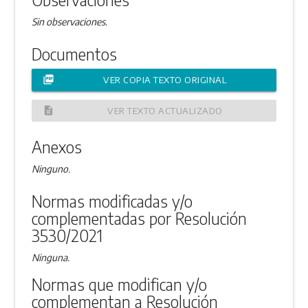
Sin observaciones.
Documentos
picture_as_pdf
VER COPIA TEXTO ORIGINAL
description
VER TEXTO ACTUALIZADO
Anexos
Ninguno.
Normas modificadas y/o
complementadas por Resolución
3530/2021
Ninguna.
Normas que modifican y/o
complementan a Resolución