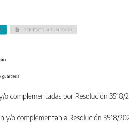
description
L
VER TEXTO ACTUALIZADO
ión
 guardería
y/o complementadas por Resolución 3518/2
n y/o complementan a Resolución 3518/20