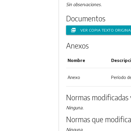
Sin observaciones.
Documentos
picture_as_pdf
VER COPIA TEXTO ORIGINA
Anexos
Nombre
Descripc
Anexo
Período de
Normas modificadas 
Ninguna.
Normas que modifica
Ninguna.