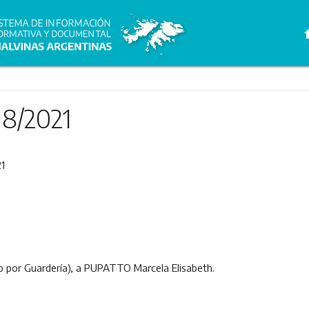
h
18/2021
1
ro por Guardería), a PUPATTO Marcela Elisabeth.