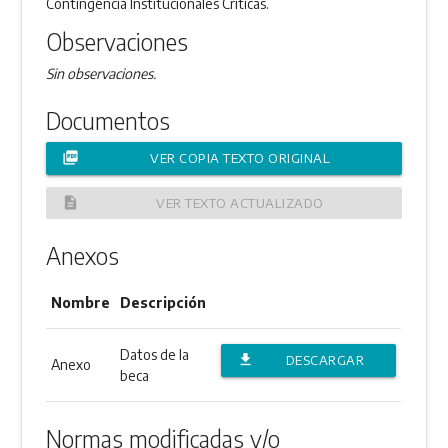
Contingencia Institucionales Críticas.
Observaciones
Sin observaciones.
Documentos
picture_as_pdf
VER COPIA TEXTO ORIGINAL
description
VER TEXTO ACTUALIZADO
Anexos
Nombre
Descripción
Datos de la
file_download
DESCARGAR
Anexo
beca
ANEXO
Normas modificadas y/o