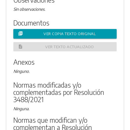
Sin observaciones.
Documentos
picture_as_pdf
VER COPIA TEXTO ORIGINAL
description
VER TEXTO ACTUALIZADO
Anexos
Ninguno.
Normas modificadas y/o
complementadas por Resolución
3488/2021
Ninguna.
Normas que modifican y/o
complementan a Resolución