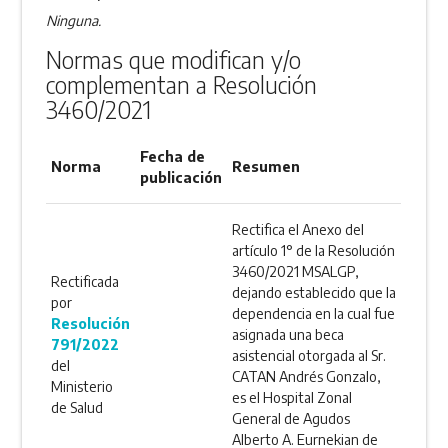
Ninguna.
Normas que modifican y/o
complementan a Resolución
3460/2021
Fecha de
Norma
Resumen
publicación
Rectifica el Anexo del
artículo 1° de la Resolución
3460/2021 MSALGP,
Rectificada
dejando establecido que la
por
dependencia en la cual fue
Resolución
asignada una beca
791/2022
asistencial otorgada al Sr.
del
CATAN Andrés Gonzalo,
Ministerio
es el Hospital Zonal
de Salud
General de Agudos
Alberto A. Eurnekian de