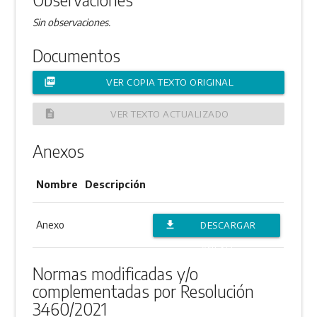
Sin observaciones.
Documentos
picture_as_pdf
VER COPIA TEXTO ORIGINAL
description
VER TEXTO ACTUALIZADO
Anexos
Nombre
Descripción
Anexo
file_download
DESCARGAR
ANEXO
Normas modificadas y/o
complementadas por Resolución
3460/2021