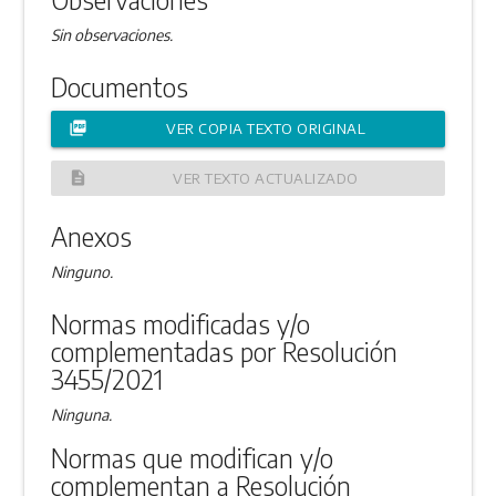
Sin observaciones.
Documentos
picture_as_pdf
VER COPIA TEXTO ORIGINAL
description
VER TEXTO ACTUALIZADO
Anexos
Ninguno.
Normas modificadas y/o
complementadas por Resolución
3455/2021
Ninguna.
Normas que modifican y/o
complementan a Resolución