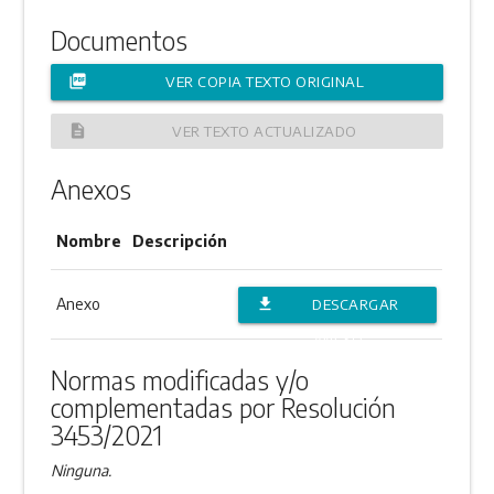
Documentos
picture_as_pdf
VER COPIA TEXTO ORIGINAL
description
VER TEXTO ACTUALIZADO
Anexos
Nombre
Descripción
Anexo
file_download
DESCARGAR
ANEXO
Normas modificadas y/o
complementadas por Resolución
3453/2021
Ninguna.