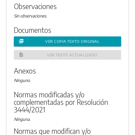
Observaciones
Sin observaciones.
Documentos
picture_as_pdf
VER COPIA TEXTO ORIGINAL
description
VER TEXTO ACTUALIZADO
Anexos
Ninguno.
Normas modificadas y/o
complementadas por Resolución
3444/2021
Ninguna.
Normas que modifican y/o