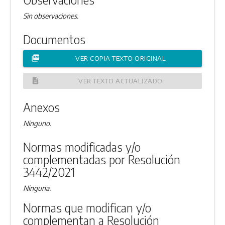
Sin observaciones.
Documentos
picture_as_pdf
VER COPIA TEXTO ORIGINAL
description
VER TEXTO ACTUALIZADO
Anexos
Ninguno.
Normas modificadas y/o
complementadas por Resolución
3442/2021
Ninguna.
Normas que modifican y/o
complementan a Resolución