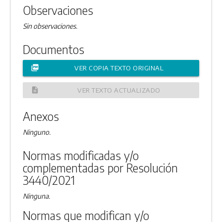
Observaciones
Sin observaciones.
Documentos
picture_as_pdf
VER COPIA TEXTO ORIGINAL
description
VER TEXTO ACTUALIZADO
Anexos
Ninguno.
Normas modificadas y/o
complementadas por Resolución
3440/2021
Ninguna.
Normas que modifican y/o