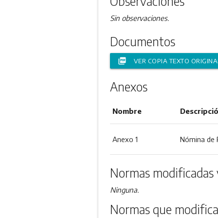
Observaciones
Sin observaciones.
Documentos
picture_as_pdf
VER COPIA TEXTO ORIGINA
Anexos
Nombre
Descripci
Anexo 1
Nómina de 
Normas modificadas 
Ninguna.
Normas que modifica