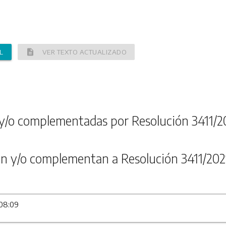
description
L
VER TEXTO ACTUALIZADO
y/o complementadas por Resolución 3411/2
n y/o complementan a Resolución 3411/202
 08:09