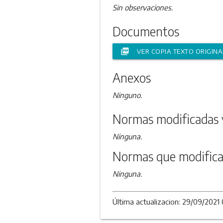
Sin observaciones.
Documentos
picture_as_pdf
VER COPIA TEXTO ORIGINA
Anexos
Ninguno.
Normas modificadas 
Ninguna.
Normas que modifica
Ninguna.
Última actualizacion: 29/09/2021