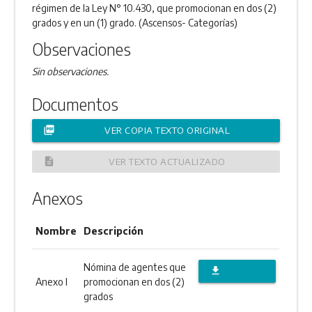
régimen de la Ley N° 10.430, que promocionan en dos (2)
grados y en un (1) grado. (Ascensos- Categorías)
Observaciones
Sin observaciones.
Documentos
picture_as_pdf
VER COPIA TEXTO ORIGINAL
description
VER TEXTO ACTUALIZADO
Anexos
Nombre
Descripción
Nómina de agentes que
file_download
Anexo I
promocionan en dos (2)
DESCARGAR
grados