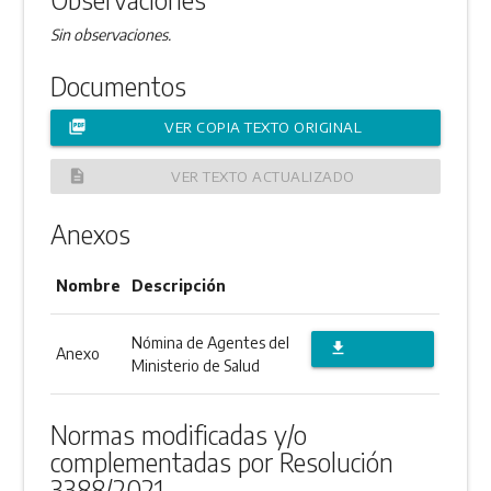
Sin observaciones.
Documentos
picture_as_pdf
VER COPIA TEXTO ORIGINAL
description
VER TEXTO ACTUALIZADO
Anexos
Nombre
Descripción
Nómina de Agentes del
file_download
Anexo
Ministerio de Salud
DESCARGAR
ANEXO
Normas modificadas y/o
complementadas por Resolución
3388/2021