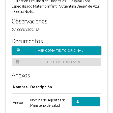
– Dirección Provincial de Hospitales – Hospital Zonal
Especializado Materno Infantil "Argentina Diego" de Azul,
a Cecilia Nieto.
Observaciones
Sin observaciones.
Documentos
picture_as_pdf
VER COPIA TEXTO ORIGINAL
description
VER TEXTO ACTUALIZADO
Anexos
Nombre
Descripción
Nomina de Agentes del
file_download
Anexo
Ministerio de Salud
DESCARGAR