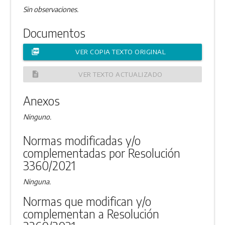
Sin observaciones.
Documentos
picture_as_pdf
VER COPIA TEXTO ORIGINAL
description
VER TEXTO ACTUALIZADO
Anexos
Ninguno.
Normas modificadas y/o
complementadas por Resolución
3360/2021
Ninguna.
Normas que modifican y/o
complementan a Resolución