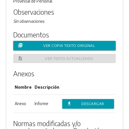
Provincial de Personal.
Observaciones
Sin observaciones.
Documentos
picture_as_pdf
VER COPIA TEXTO ORIGINAL
description
VER TEXTO ACTUALIZADO
Anexos
Nombre
Descripción
Anexo
Informe
file_download
DESCARGAR
ANEXO
Normas modificadas y/o