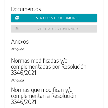
Documentos
picture_as_pdf
VER COPIA TEXTO ORIGINAL
description
VER TEXTO ACTUALIZADO
Anexos
Ninguno.
Normas modificadas y/o
complementadas por Resolución
3346/2021
Ninguna.
Normas que modifican y/o
complementan a Resolución
3346/2021