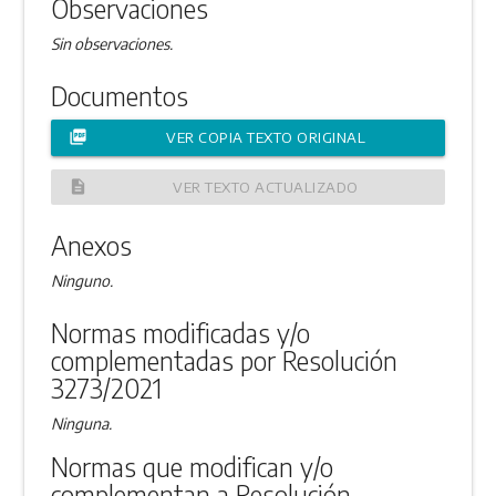
Observaciones
Sin observaciones.
Documentos
picture_as_pdf
VER COPIA TEXTO ORIGINAL
description
VER TEXTO ACTUALIZADO
Anexos
Ninguno.
Normas modificadas y/o
complementadas por Resolución
3273/2021
Ninguna.
Normas que modifican y/o
complementan a Resolución