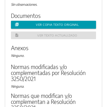
Sin observaciones.
Documentos
picture_as_pdf
VER COPIA TEXTO ORIGINAL
description
VER TEXTO ACTUALIZADO
Anexos
Ninguno.
Normas modificadas y/o
complementadas por Resolución
3250/2021
Ninguna.
Normas que modifican y/o
complementan a Resolución