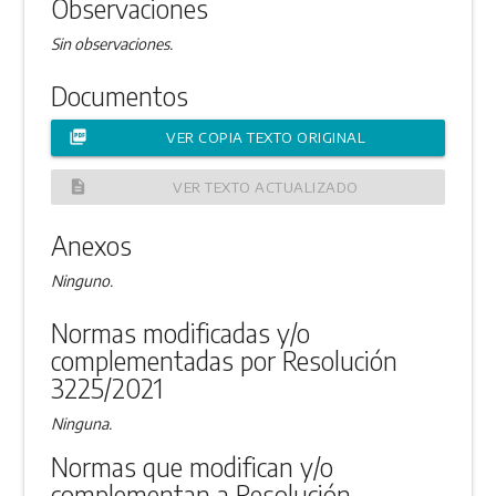
Observaciones
Sin observaciones.
Documentos
picture_as_pdf
VER COPIA TEXTO ORIGINAL
description
VER TEXTO ACTUALIZADO
Anexos
Ninguno.
Normas modificadas y/o
complementadas por Resolución
3225/2021
Ninguna.
Normas que modifican y/o
complementan a Resolución