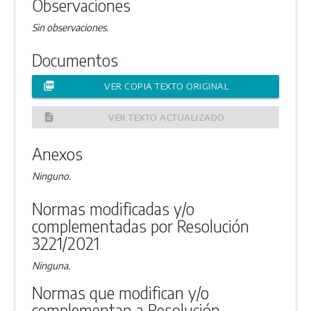
Observaciones
Sin observaciones.
Documentos
picture_as_pdf
VER COPIA TEXTO ORIGINAL
description
VER TEXTO ACTUALIZADO
Anexos
Ninguno.
Normas modificadas y/o
complementadas por Resolución
3221/2021
Ninguna.
Normas que modifican y/o
complementan a Resolución