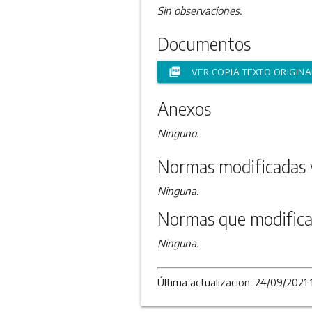
Sin observaciones.
Documentos
picture_as_pdf
VER COPIA TEXTO ORIGINA
Anexos
Ninguno.
Normas modificadas 
Ninguna.
Normas que modifica
Ninguna.
Última actualizacion: 24/09/2021 