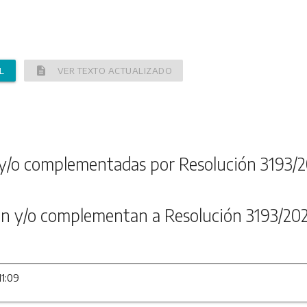
description
L
VER TEXTO ACTUALIZADO
y/o complementadas por Resolución 3193/2
n y/o complementan a Resolución 3193/20
11:09