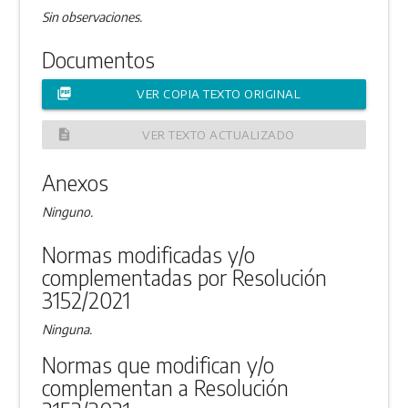
Sin observaciones.
Documentos
picture_as_pdf
VER COPIA TEXTO ORIGINAL
description
VER TEXTO ACTUALIZADO
Anexos
Ninguno.
Normas modificadas y/o
complementadas por Resolución
3152/2021
Ninguna.
Normas que modifican y/o
complementan a Resolución