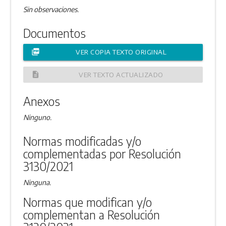
Sin observaciones.
Documentos
picture_as_pdf
VER COPIA TEXTO ORIGINAL
description
VER TEXTO ACTUALIZADO
Anexos
Ninguno.
Normas modificadas y/o
complementadas por Resolución
3130/2021
Ninguna.
Normas que modifican y/o
complementan a Resolución