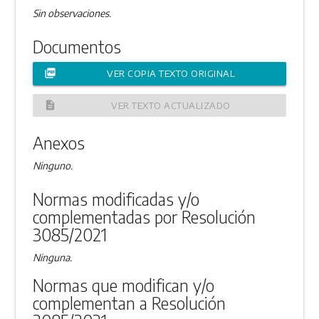
Sin observaciones.
Documentos
picture_as_pdf
VER COPIA TEXTO ORIGINAL
description
VER TEXTO ACTUALIZADO
Anexos
Ninguno.
Normas modificadas y/o
complementadas por Resolución
3085/2021
Ninguna.
Normas que modifican y/o
complementan a Resolución