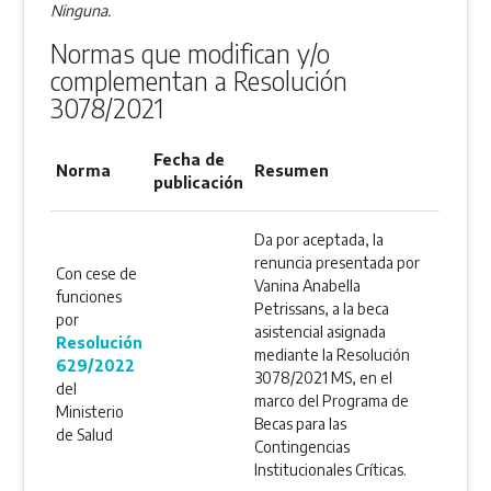
Ninguna.
Normas que modifican y/o
complementan a Resolución
3078/2021
Fecha de
Norma
Resumen
publicación
Da por aceptada, la
renuncia presentada por
Con cese de
Vanina Anabella
funciones
Petrissans, a la beca
por
asistencial asignada
Resolución
mediante la Resolución
629/2022
3078/2021 MS, en el
del
marco del Programa de
Ministerio
Becas para las
de Salud
Contingencias
Institucionales Críticas.