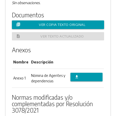
Sin observaciones.
Documentos
picture_as_pdf
VER COPIA TEXTO ORIGINAL
description
VER TEXTO ACTUALIZADO
Anexos
Nombre
Descripción
Nómina de Agentes y
file_download
Anexo 1
dependencias
DESCARGAR
ANEXO
Normas modificadas y/o
complementadas por Resolución
3078/2021