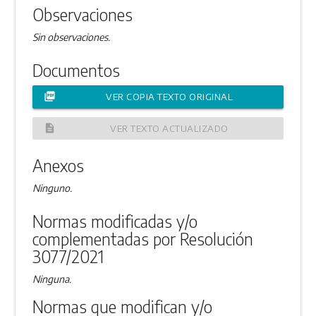
Observaciones
Sin observaciones.
Documentos
picture_as_pdf
VER COPIA TEXTO ORIGINAL
description
VER TEXTO ACTUALIZADO
Anexos
Ninguno.
Normas modificadas y/o
complementadas por Resolución
3077/2021
Ninguna.
Normas que modifican y/o