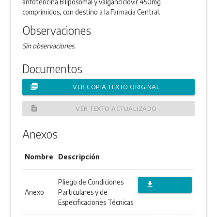
anfotericina B liposomal y valganciclovir 450mg
comprimidos, con destino a la Farmacia Central.
Observaciones
Sin observaciones.
Documentos
picture_as_pdf
VER COPIA TEXTO ORIGINAL
description
VER TEXTO ACTUALIZADO
Anexos
Nombre
Descripción
Pliego de Condiciones
file_download
Anexo
Particulares y de
DESCARGAR
Especificaciones Técnicas
ANEXO