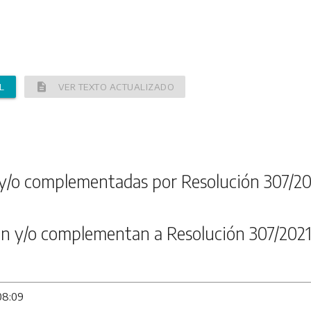
description
L
VER TEXTO ACTUALIZADO
y/o complementadas por Resolución 307/20
n y/o complementan a Resolución 307/202
08:09