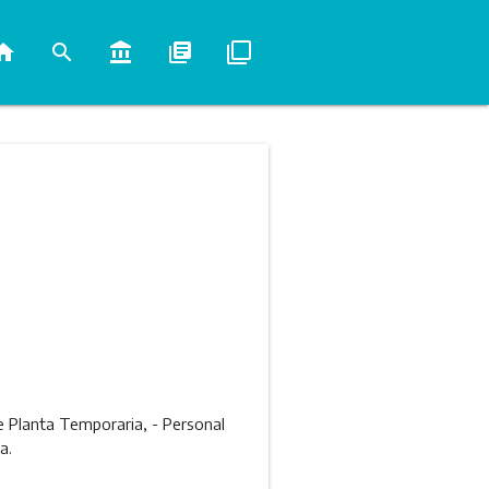
ome
search
account_balance
library_books
filter_none
de Planta Temporaria, - Personal
a.