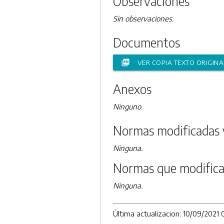
Observaciones
Sin observaciones.
Documentos
picture_as_pdf
VER COPIA TEXTO ORIGINA
Anexos
Ninguno.
Normas modificadas 
Ninguna.
Normas que modifica
Ninguna.
Última actualizacion: 10/09/2021 