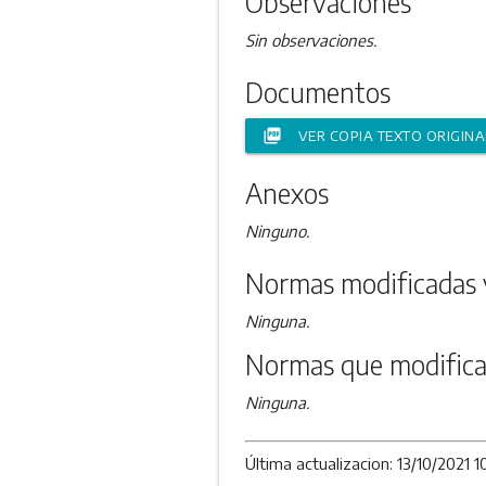
Observaciones
Sin observaciones.
Documentos
picture_as_pdf
VER COPIA TEXTO ORIGINA
Anexos
Ninguno.
Normas modificadas 
Ninguna.
Normas que modifica
Ninguna.
Última actualizacion: 13/10/2021 1