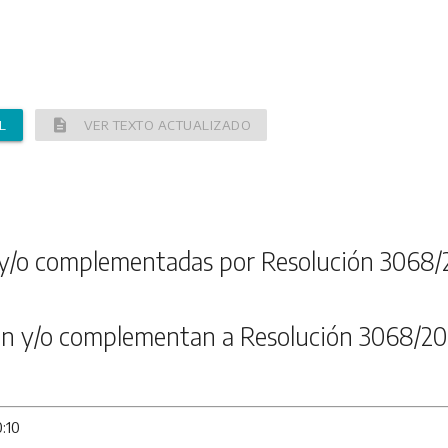
description
L
VER TEXTO ACTUALIZADO
y/o complementadas por Resolución 3068/
n y/o complementan a Resolución 3068/20
0:10