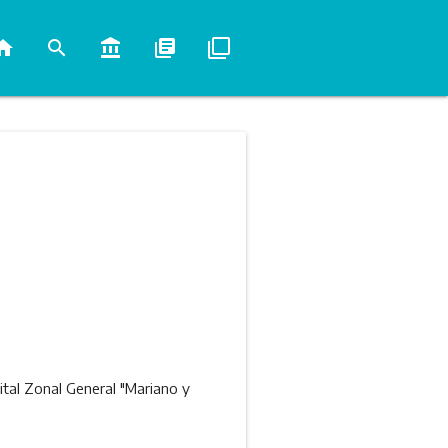
ome
search
account_balance
library_books
filter_none
ital Zonal General "Mariano y