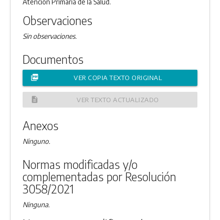
Atención Primaria de la Salud.
Observaciones
Sin observaciones.
Documentos
picture_as_pdf
VER COPIA TEXTO ORIGINAL
description
VER TEXTO ACTUALIZADO
Anexos
Ninguno.
Normas modificadas y/o
complementadas por Resolución
3058/2021
Ninguna.